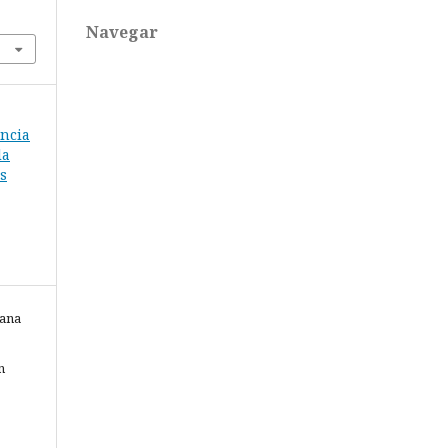
Navegar
encia
la
s
lana
n