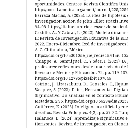
oportunidades. Centros: Revista Científica Unive
http://portal.amelica.org/ameli/journal/228/228
Barraza Macías, A. (2023). La idea de hipótesis
investigación acción de John Elliot. Praxis Inve
94–98. https://dialnet.unirioja.es/servlet/artic
Castillo, A., Y Cabral, L. (2022). Modelo dinámi
IE Revista de Investigación Educativa de la RED
2022, Enero-Diciembre. Red de Investigadore
A. C. Chihuahua, México.
https://doi.org/10.33010/ie_rie_rediech.v13i0.15
Chiappe, A., Sanmiguel, C., Y Sáez, F. (2025). I
profesores: reflexiones desde una revisión de la
Revista de Medios y Educación, 72, pp. 119-137
https://doi.org/10.12795/pixelbit.107046
Cotrina, J., Lizarzaburu, D., Gonzales, T., Ilquimi
Vasquez, S. (2023). Datos, Herramientas Digita
Significativo: Un análisis en el Contexto Educa
Metadata. 2:96. https://doi.org/10.56294/dm2023
Gutiérrez, K. (2023). Inteligencia artificial gen
desafíos. Revista Enfoques. 4(2), pp. 57-82. Tun
Halanoca, D. (2024). Aprendizaje significativo 
Horizontes. Revista de Investigación en Ciencia