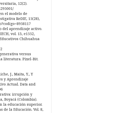
rsitaria, 12(2).
4295001/
 en el modelo de
stigativa ReDIE, 15(28),
ulo?codigo=8958117
co del aprendizaje activo.
IECH, vol. 13, e1552,
s Educativos Chihuahua
52
A generativa versus
 literatura. Pixel-Bit.
.
che, J., Maita, Y., Y
les y Aprendizaje
tivo Actual. Data and
96
erativa: irrupción y
ja, Boyacá (Colombia).
en la educación superior.
s de la Educación. Vol. 8,