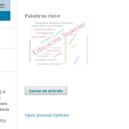
Palabras clave
Educación Superior
Inteligencia Artificial Generativa
competencias interculturales
Libertad académica
Inteligencia artificial
Investigación
Acreditación
universidades
estudiantes universitarios
Universidad
Educación superior;
ODS
docencia
Innovación
Prólogo
Rankings
extensión
Desafíos
enseñanza superior
Desarrollo sostenible
Enviar un artículo
. P.
e
 para
cencia
Open Journal Systems
7
(2),