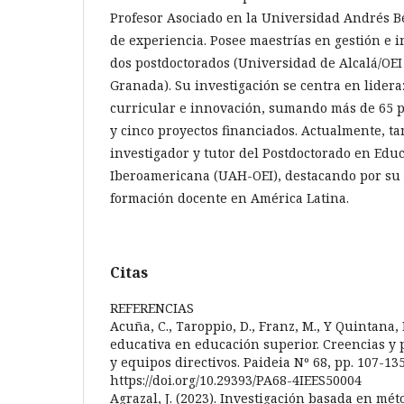
Profesor Asociado en la Universidad Andrés Be
de experiencia. Posee maestrías en gestión e 
dos postdoctorados (Universidad de Alcalá/OEI
Granada). Su investigación se centra en lidera
curricular e innovación, sumando más de 65 pu
y cinco proyectos financiados. Actualmente, ta
investigador y tutor del Postdoctorado en Edu
Iberoamericana (UAH-OEI), destacando por su 
formación docente en América Latina.
Citas
REFERENCIAS
Acuña, C., Taroppio, D., Franz, M., Y Quintana, 
educativa en educación superior. Creencias y 
y equipos directivos. Paideia Nº 68, pp. 107-135
https://doi.org/10.29393/PA68-4IEES50004
Agrazal, J. (2023). Investigación basada en mét