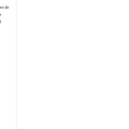
res de
e
l