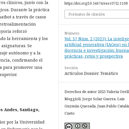
es clínicos, junto con la
https://doi.org/10.54674/ess.v37i2.1108
icos. Durante la práctica
Formatos de citación
hatbot a través de casos
retroalimentación
yoría reforzó
Número
do la herramienta y los
Vol. 37 Núm. 2 (2025): La intelig
artificial generativa (IAGen) en 
 asignaturas. Se
docencia e investigación: buena
zaje autónomo y a la
prácticas, retos y prospectiva
encia, confirmando el
tiva para promover una
Sección
Artículos Dossier Temático
superior.
Derechos de autor 2025 Valeria Orel
Muggioli, Jorge Solar Guerra, Luis
Guzmán Quezada, Juan Pablo Catalá
os Andes, Santiago,
Cueto
ior por la Universidad