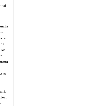
ional
ena la
miso.
ncias
 de
 los
án
mmons
SS es
uario
 leer,
r,