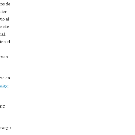
tos de
uier
vio al
 cite
ial.
ten el
ervan
rse en
s/by-
(CC
 cargo