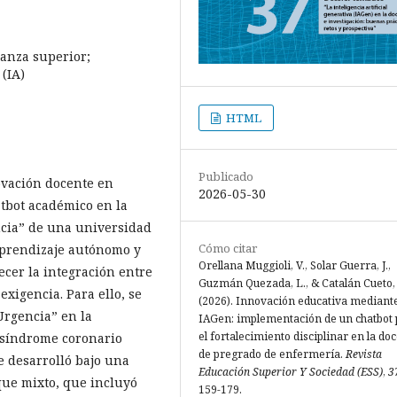
anza superior;
 (IA)
HTML
Publicado
ovación docente en
2026-05-30
tbot académico en la
ncia” de una universidad
Cómo citar
 aprendizaje autónomo y
Orellana Muggioli, V., Solar Guerra, J.,
recer la integración entre
Guzmán Quezada, L., & Catalán Cueto, J
 exigencia. Para ello, se
(2026). Innovación educativa mediant
Urgencia” en la
IAGen: implementación de un chatbot
el fortalecimiento disciplinar en la do
e síndrome coronario
de pregrado de enfermería.
Revista
e desarrolló bajo una
Educación Superior Y Sociedad (ESS)
,
3
que mixto, que incluyó
159-179.