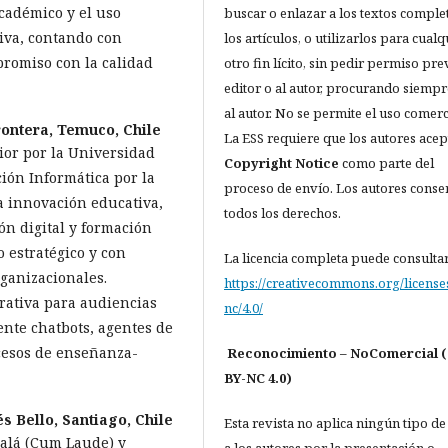
académico y el uso
buscar o enlazar a los textos comple
tiva, contando con
los artículos, o utilizarlos para cualq
promiso con la calidad
otro fin lícito, sin pedir permiso pre
editor o al autor, procurando siempre
al autor. No se permite el uso comerc
rontera, Temuco, Chile
La ESS requiere que los autores acep
ior por la Universidad
Copyright Notice
como parte del
ión Informática por la
proceso de envío. Los autores cons
a innovación educativa,
todos los derechos.
ión digital y formación
 estratégico y con
La licencia completa puede consulta
rganizacionales.
https://creativecommons.org/license
rativa para audiencias
nc/4.0/
ente chatbots, agentes de
ocesos de enseñanza-
Reconocimiento – NoComercial 
BY-NC 4.0)
s Bello, Santiago, Chile
Esta revista no aplica ningún tipo de
calá (Cum Laude) y