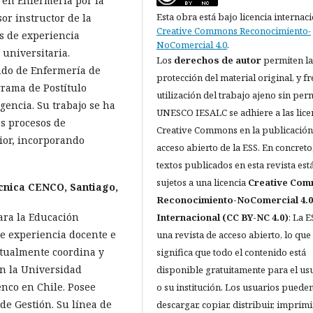
 en Enfermería por la
Esta obra está bajo licencia internac
sor instructor de la
Creative Commons Reconocimiento-
s de experiencia
NoComercial 4.0
.
 universitaria.
Los
derechos de autor
permiten la
ado de Enfermería de
protección del material original, y fr
grama de Postítulo
utilización del trabajo ajeno sin per
encia. Su trabajo se ha
UNESCO IESALC se adhiere a las lice
os procesos de
Creative Commons en la publicación
ior, incorporando
acceso abierto de la ESS. En concreto,
textos publicados en esta revista est
sujetos a una licencia
Creative Co
cnica CENCO, Santiago,
Reconocimiento-NoComercial 4.0
ara la Educación
Internacional (CC BY-NC 4.0)
: La E
e experiencia docente e
una revista de acceso abierto, lo que
actualmente coordina y
significa que todo el contenido está
en la Universidad
disponible gratuitamente para el us
nco en Chile. Posee
o su institución. Los usuarios pueden
de Gestión. Su línea de
descargar, copiar, distribuir, imprimi