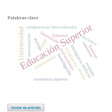
Palabras clave
Educación Superior
competencias interculturales
Universidad
Innovación
autoevaluación
Editorial
docencia
Prólogo
ODS
coherencia
Inteligencia artificial
Rankings
Acreditación
universidades
Investigación
Sustentabilidad
extensión
Desafíos
enseñanza superior
Enviar un artículo