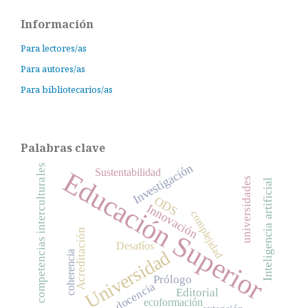
Información
Para lectores/as
Para autores/as
Para bibliotecarios/as
Palabras clave
Investigación
competencias interculturales
Educación Superior
Sustentabilidad
universidades
Inteligencia artificial
ODS
Innovación
complejidad
Acreditación
Desafíos
Universidad
coherencia
Prólogo
docencia
Editorial
ecoformación