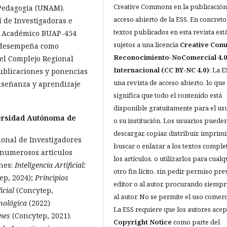
Creative Commons en la publicación
Pedagogía (UNAM).
acceso abierto de la ESS. En concreto,
 de Investigadoras e
textos publicados en esta revista est
po Académico BUAP-454
sujetos a una licencia
Creative Co
e desempeña como
Reconocimiento-NoComercial 4.0
el Complejo Regional
Internacional (CC BY-NC 4.0)
: La E
publicaciones y ponencias
una revista de acceso abierto, lo que
nseñanza y aprendizaje
significa que todo el contenido está
disponible gratuitamente para el us
ersidad Autónoma de
o su institución. Los usuarios pueden
descargar, copiar, distribuir, imprimi
ional de Investigadores
buscar o enlazar a los textos comple
y numerosos artículos
los artículos, o utilizarlos para cualq
ones:
Inteligencia Artificial:
otro fin lícito, sin pedir permiso pre
ep, 2024);
Principios
editor o al autor, procurando siempre
icial
(Concytep,
al autor. No se permite el uso comerc
mológica
(2022)
La ESS requiere que los autores acep
nes
(Concytep, 2021).
Copyright Notice
como parte del