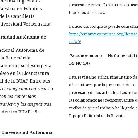
 de Investigaciones
proceso de envío. Los autores cons
Maestría en Estudios
todos los derechos.
de la Cancillería
Universidad Veracruzana.
La licencia completa puede consulta
https://creativecommons.org/license
ersidad Autónoma de
nc/4.0/
Nacional Autónoma de
Reconocimiento – NoComercial 
 la Benemérita
BY-NC 4.0)
ualmente, se desempeña
eto en la Licenciatura
Esta revista no aplica ningún tipo de
l de la BUAP. Entre sus
a los autores por la presentación o
Teaching como un recurso
procesado de los artículos. Los auto
con los contenidos
las colaboraciones recibirán acuse d
ranjera y las asignaturas
recibo de que el trabajo ha llegado a
cadémico BUAP-454
Equipo Editorial de la Revista.
 Universidad Autónoma