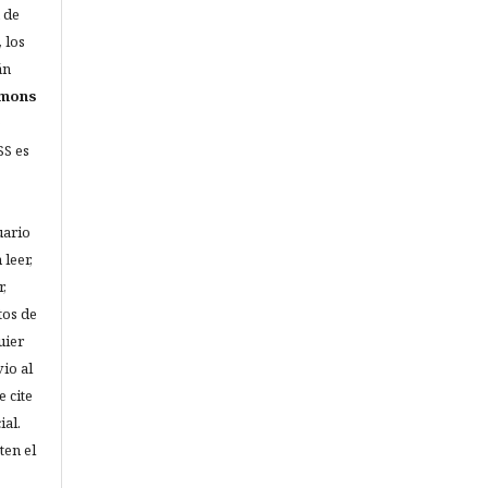
 de
 los
án
mmons
SS es
uario
 leer,
r,
tos de
uier
vio al
 cite
ial.
ten el