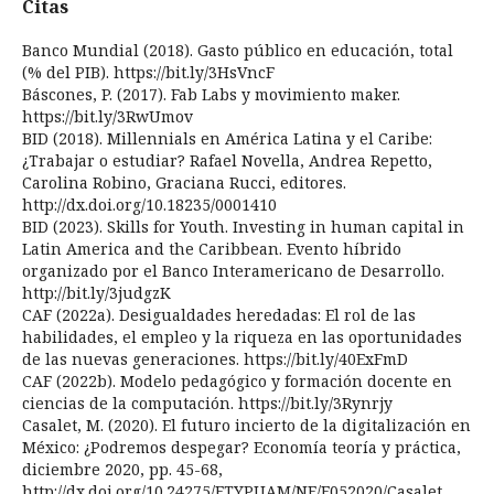
Citas
Banco Mundial (2018). Gasto público en educación, total
(% del PIB). https://bit.ly/3HsVncF
Báscones, P. (2017). Fab Labs y movimiento maker.
https://bit.ly/3RwUmov
BID (2018). Millennials en América Latina y el Caribe:
¿Trabajar o estudiar? Rafael Novella, Andrea Repetto,
Carolina Robino, Graciana Rucci, editores.
http://dx.doi.org/10.18235/0001410
BID (2023). Skills for Youth. Investing in human capital in
Latin America and the Caribbean. Evento híbrido
organizado por el Banco Interamericano de Desarrollo.
http://bit.ly/3judgzK
CAF (2022a). Desigualdades heredadas: El rol de las
habilidades, el empleo y la riqueza en las oportunidades
de las nuevas generaciones. https://bit.ly/40ExFmD
CAF (2022b). Modelo pedagógico y formación docente en
ciencias de la computación. https://bit.ly/3Rynrjy
Casalet, M. (2020). El futuro incierto de la digitalización en
México: ¿Podremos despegar? Economía teoría y práctica,
diciembre 2020, pp. 45-68,
http://dx.doi.org/10.24275/ETYPUAM/NE/E052020/Casalet