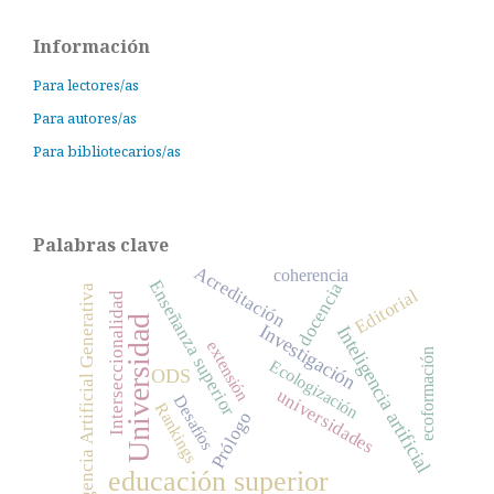
Información
Para lectores/as
Para autores/as
Para bibliotecarios/as
Palabras clave
Acreditación
coherencia
Enseñanza superior
docencia
Inteligencia Artificial Generativa
Editorial
Interseccionalidad
Universidad
Investigación
Inteligencia artificial
extensión
ecoformación
Ecologización
ODS
universidades
Desafíos
Rankings
Prólogo
educación superior