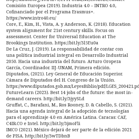
Comisión Europea (2019). Industria 4.0 – INTRO 4.0,
Cofinanciado por el Programa Erasmus+.
https://www.intro40.eu/
Core, E., Kim, H., Vista, A. y Anderson, K. (2018). Education
system alignment for 21st century skills. Focus on
assessment. Center for Universal Education at The
Brookings Institution. https://bit.ly/3l5Eu0a
De La Cruz, J. (2019). La responsabilidad de contar con
una política industrial integral en Desarrollo Industrial
2050. Hacia una industria del futuro. Arturo Oropeza
García, Coordinador. IIJ-UNAM, Primera edición.
Diputados, (2021). Ley General de Educación Superior.
Cámara de Diputados del H. Congreso de la Unión.
https://www.diputados.gob.mx/LeyesBiblio/pdf/LGES_200421.p
FutureLearn (2023). Best 14 jobs of the future: the most in-
demand careers. http://bit.ly/3jyySLd
Gruffat, C., Barafani, M., Ros Rooney, D. & Cabello, S. (2021).
Hacia una agenda integral de la adopción de tecnologías
para el aprendizaje 4.0 en América Latina. Caracas: CAF,
C4IR.CO e Intel. http://bit.ly/3jmoFli
IMCO (2021). México dejará de ser parte de la edición 2021
de PISA. http://bit.ly/3wTDbnB