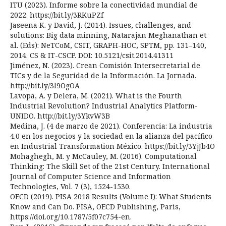
ITU (2023). Informe sobre la conectividad mundial de
2022. https://bit.ly/3RKuPZf
Jaseena K. y David, J. (2014). Issues, challenges, and
solutions: Big data minning, Natarajan Meghanathan et
al. (Eds): NeTCoM, CSIT, GRAPH-HOC, SPTM, pp. 131–140,
2014. CS & IT-CSCP. DOI: 10.5121/csit.2014.41311
Jiménez, N. (2023). Crean Comisión Intersecretarial de
TICs y de la Seguridad de la Información. La Jornada.
http://bit.ly/3l9OgOA
Lavopa, A. y Delera, M. (2021). What is the Fourth
Industrial Revolution? Industrial Analytics Platform-
UNIDO. http://bit.ly/3YkvW3B
Medina, J. (4 de marzo de 2021). Conferencia: La industria
4.0 en los negocios y la sociedad en la alianza del pacífico
en Industrial Transformation México. https://bit.ly/3YjJb4O
Mohaghegh, M. y McCauley, M. (2016). Computational
Thinking: The Skill Set of the 21st Century. International
Journal of Computer Science and Information
Technologies, Vol. 7 (3), 1524-1530.
OECD (2019). PISA 2018 Results (Volume I): What Students
Know and Can Do. PISA, OECD Publishing, Paris,
https://doi.org/10.1787/5f07c754-en.