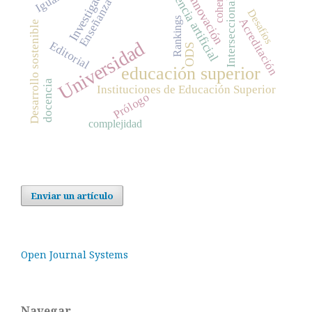
Enseñanza superior
Inteligencia artificial
Interseccionalidad
Investigación
Innovación
Desafíos
Rankings
Acreditación
Desarrollo sostenible
Universidad
Editorial
ODS
educación superior
docencia
Instituciones de Educación Superior
Prólogo
complejidad
Enviar un artículo
Open Journal Systems
Navegar