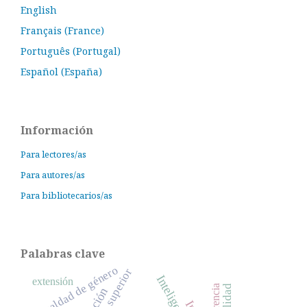
English
Français (France)
Português (Portugal)
Español (España)
Información
Para lectores/as
Para autores/as
Para bibliotecarios/as
Palabras clave
Igualdad de género
extensión
coherencia