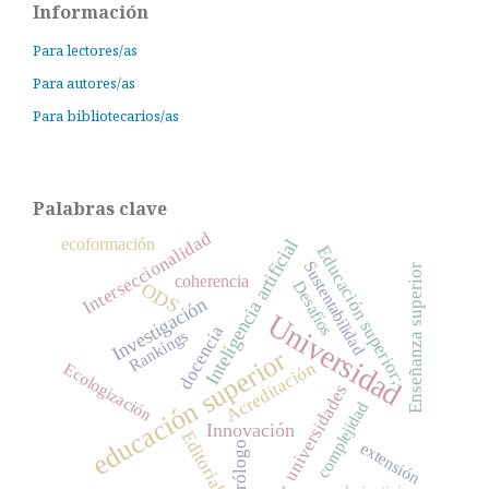
Información
Para lectores/as
Para autores/as
Para bibliotecarios/as
Palabras clave
Interseccionalidad
ecoformación
Inteligencia artificial
Educación superior;
Sustentabilidad
Enseñanza superior
coherencia
Desafíos
ODS
Investigación
Universidad
docencia
Rankings
educación superior
Acreditación
Ecologización
universidades
complejidad
Innovación
Editorial
extensión
Prólogo