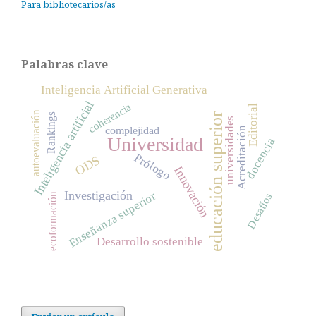
Para bibliotecarios/as
Palabras clave
Inteligencia Artificial Generativa
Inteligencia artificial
coherencia
Editorial
autoevaluación
educación superior
Rankings
universidades
complejidad
Acreditación
Universidad
docencia
Prólogo
ODS
Innovación
Investigación
Enseñanza superior
ecoformación
Desafíos
Desarrollo sostenible