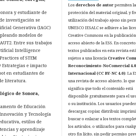
Los
derechos de autor
permiten la
 Sonora y estudiante de
protección del material original, y fr
de investigación se
utilización del trabajo ajeno sin per
ificial Generativa (IAGC)
UNESCO IESALC se adhiere a las lice
mpleando modelos de
Creative Commons en la publicación
AUT2. Entre sus trabajos
acceso abierto de la ESS. En concreto,
ificial Intelligence
textos publicados en esta revista est
Practices of STEM
sujetos a una licencia
Creative Co
Estrategias e impacto
Reconocimiento-NoComercial 4.0
tbot en estudiantes de
Internacional (CC BY-NC 4.0)
: La E
e literatura.
una revista de acceso abierto, lo que
significa que todo el contenido está
ológico de Sonora,
disponible gratuitamente para el us
o su institución. Los usuarios pueden
rtamento de Educación
descargar, copiar, distribuir, imprimi
 Innovación y Tecnología
buscar o enlazar a los textos comple
educativa, estilos de
los artículos, o utilizarlos para cualq
tencias y aprendizaje
otro fin lícito, sin pedir permiso pre