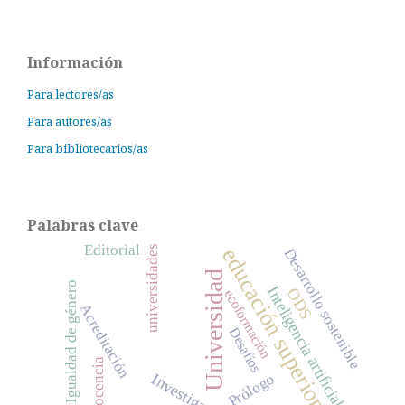
Información
Para lectores/as
Para autores/as
Para bibliotecarios/as
Palabras clave
Editorial
universidades
educación superior
Desarrollo sostenible
Universidad
Igualdad de género
Inteligencia artificial
ODS
ecoformación
Acreditación
Desafíos
docencia
Prólogo
Investigación