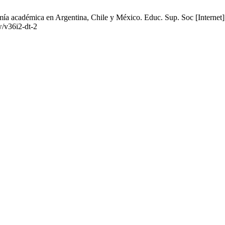
mía académica en Argentina, Chile y México. Educ. Sup. Soc [Internet]
w/v36i2-dt-2