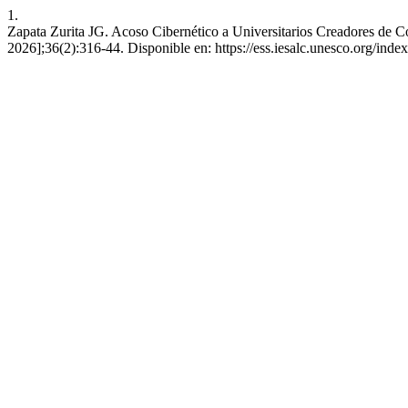
1.
Zapata Zurita JG. Acoso Cibernético a Universitarios Creadores de Co
2026];36(2):316-44. Disponible en: https://ess.iesalc.unesco.org/inde