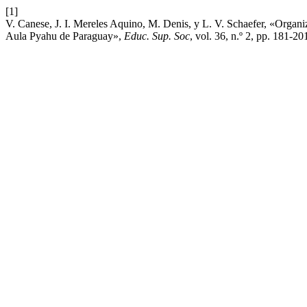
[1]
V. Canese, J. I. Mereles Aquino, M. Denis, y L. V. Schaefer, «Organiz
Aula Pyahu de Paraguay»,
Educ. Sup. Soc
, vol. 36, n.º 2, pp. 181-20