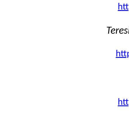
ht
Teres
htt
ht