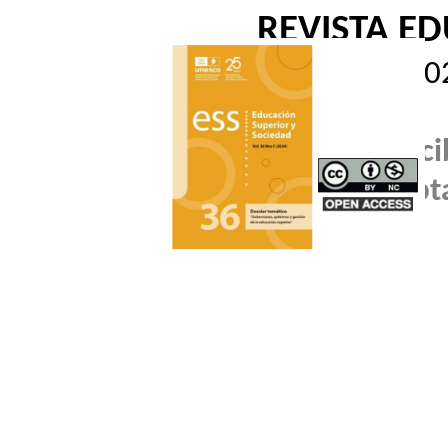
REVISTA E
202
Reci
Acept