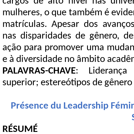
cargos de alto nível nas univ
mulheres, o que também é eviden
matrículas. Apesar dos avanços
nas disparidades de gênero, d
ação para promover uma mudança
e à diversidade no âmbito acadê
PALAVRAS-CHAVE
: Liderança
superior; estereótipos de gênero
Présence du Leadership Fémini
RÉSUMÉ