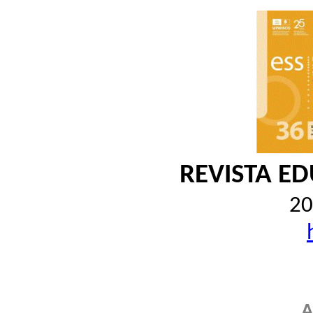
REVISTA E
20
A