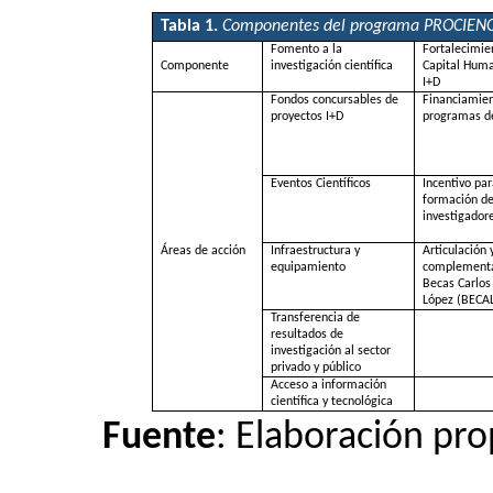
Tabla 1.
Componentes del programa PROCIENC
Fomento a la
Fortalecimie
Componente
investigación científica
Capital Huma
I+D
Fondos concursables de
Financiamie
proyectos I+D
programas d
Eventos Científicos
Incentivo par
formación d
investigador
Áreas de acción
Infraestructura y
Articulación 
equipamiento
complementa
Becas Carlos
López (BECA
Transferencia de
resultados de
investigación al sector
privado y público
Acceso a información
científica y tecnológica
Fuente
:
Elaboración prop